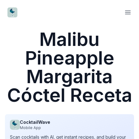
CocktailWave
Open
Malibu
Pineapple
Margarita
Cóctel Receta
CocktailWave
Mobile App
Scan cocktails with AI, get instant recipes, and build your