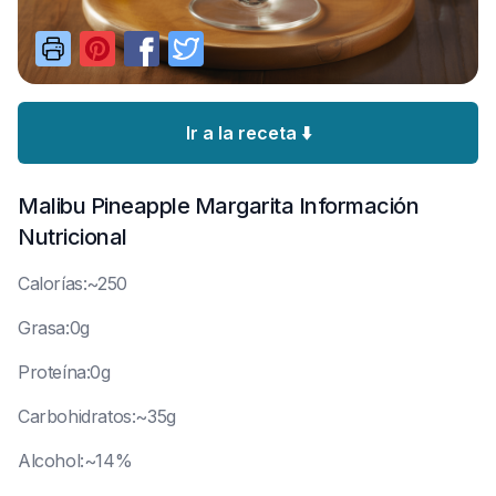
Ir a la receta ⬇️
Malibu Pineapple Margarita
Información
Nutricional
C
alorías:~250
G
rasa:0g
P
roteína:0g
C
arbohidratos:~35g
A
lcohol:~14%