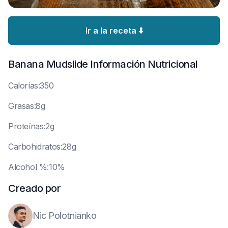
Ir a la receta ⬇️
Banana Mudslide
Información Nutricional
C
alorías:350
G
rasas:8g
P
roteínas:2g
C
arbohidratos:28g
A
lcohol %:10%
Creado por
Nic Polotnianko