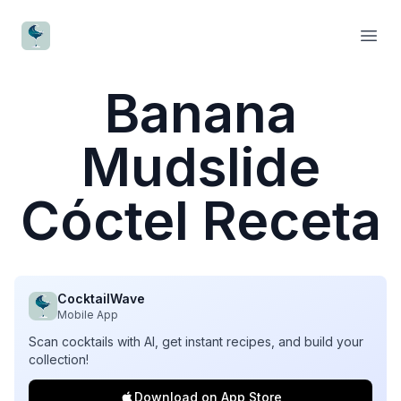
CocktailWave
Open
Banana
Mudslide
Cóctel Receta
CocktailWave
Mobile App
Scan cocktails with AI, get instant recipes, and build your
collection!
Download on App Store