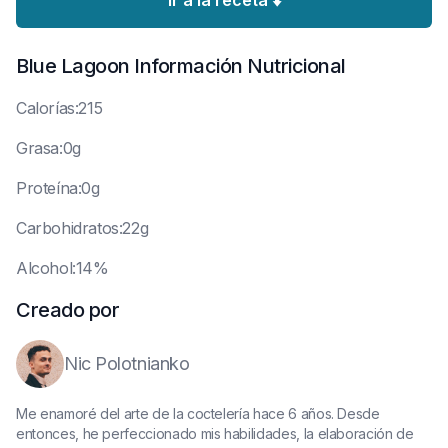
Ir a la receta ⬇️
Blue Lagoon
Información Nutricional
C
alorías:215
G
rasa:0g
P
roteína:0g
C
arbohidratos:22g
A
lcohol:14%
Creado por
Nic Polotnianko
Me enamoré del arte de la coctelería hace 6 años. Desde
entonces, he perfeccionado mis habilidades, la elaboración de