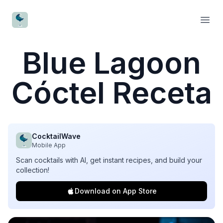
CocktailWave
Open
Blue Lagoon
Cóctel Receta
CocktailWave
Mobile App
Scan cocktails with AI, get instant recipes, and build your
collection!
Download on App Store