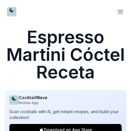
CocktailWave
Open
Espresso
Martini Cóctel
Receta
CocktailWave
Mobile App
Scan cocktails with AI, get instant recipes, and build your
collection!
Download on App Store