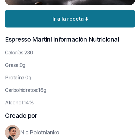
Ir a la receta ⬇️
Espresso Martini
Información Nutricional
C
alorías:230
G
rasa:0g
P
roteína:0g
C
arbohidratos:16g
A
lcohol:14%
Creado por
Nic Polotnianko