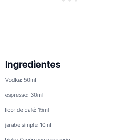
Ingredientes
Vodka
:
50ml
espresso
:
30ml
licor de café
:
15ml
jarabe simple
:
10ml
hielo
:
Según sea necesario