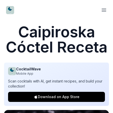
CocktailWave
Open
Caipiroska
Cóctel Receta
CocktailWave
Mobile App
Scan cocktails with AI, get instant recipes, and build your
collection!
Download on App Store