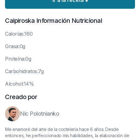
Ir a la receta ⬇️
Caipiroska
Información Nutricional
C
alorías:160
G
rasa:0g
P
roteína:0g
C
arbohidratos:7g
A
lcohol:14%
Creado por
Nic Polotnianko
Me enamoré del arte de la coctelería hace 6 años. Desde
entonces, he perfeccionado mis habilidades, la elaboración de