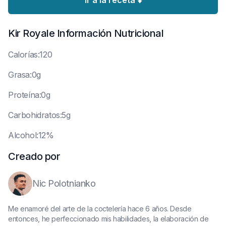
Ir a la receta ⬇️
Kir Royale
Información Nutricional
C
alorías:120
G
rasa:0g
P
roteína:0g
C
arbohidratos:5g
A
lcohol:12%
Creado por
Nic Polotnianko
Me enamoré del arte de la coctelería hace 6 años. Desde
entonces, he perfeccionado mis habilidades, la elaboración de