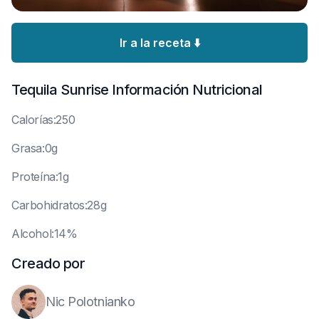
Ir a la receta ⬇️
Tequila Sunrise
Información Nutricional
C
alorías:250
G
rasa:0g
P
roteína:1g
C
arbohidratos:28g
A
lcohol:14%
Creado por
Nic Polotnianko