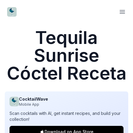
CocktailWave
Open
Tequila
Sunrise
Cóctel Receta
CocktailWave
Mobile App
Scan cocktails with AI, get instant recipes, and build your
collection!
Download on App Store