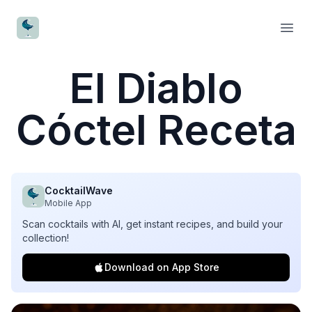
CocktailWave
Open
El Diablo
Cóctel Receta
CocktailWave
Mobile App
Scan cocktails with AI, get instant recipes, and build your
collection!
Download on App Store