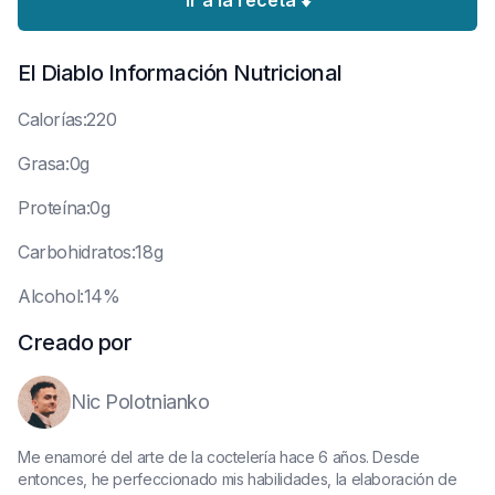
Ir a la receta ⬇️
El Diablo
Información Nutricional
C
alorías:220
G
rasa:0g
P
roteína:0g
C
arbohidratos:18g
A
lcohol:14%
Creado por
Nic Polotnianko
Me enamoré del arte de la coctelería hace 6 años. Desde
entonces, he perfeccionado mis habilidades, la elaboración de