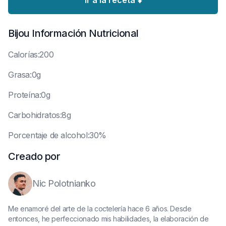
Ir a la receta ⬇️
Bijou
Información Nutricional
C
alorías:200
G
rasa:0g
P
roteína:0g
C
arbohidratos:8g
P
orcentaje de alcohol:30%
Creado por
Nic Polotnianko
Me enamoré del arte de la coctelería hace 6 años. Desde
entonces, he perfeccionado mis habilidades, la elaboración de