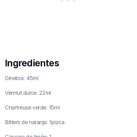
Ingredientes
Ginebra
:
45ml
Vermut dulce
:
22ml
Chartreuse verde
:
15ml
Bitters de naranja
:
1pizca
Cáscara de limón
:
1