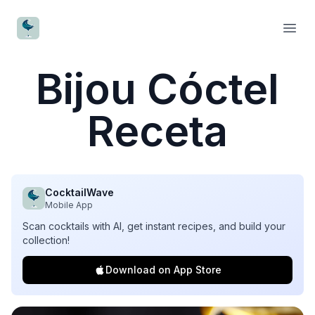
CocktailWave
Open
Bijou Cóctel
Receta
CocktailWave
Mobile App
Scan cocktails with AI, get instant recipes, and build your
collection!
Download on App Store