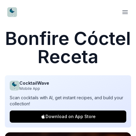
CocktailWave
Open
Bonfire Cóctel
Receta
CocktailWave
Mobile App
Scan cocktails with AI, get instant recipes, and build your
collection!
Download on App Store