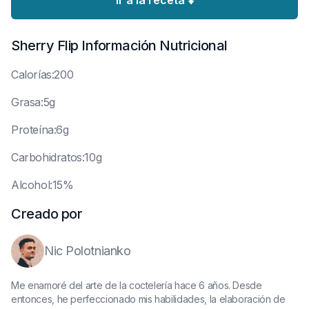
Ir a la receta ⬇️
Sherry Flip
Información Nutricional
C
alorías:200
G
rasa:5g
P
roteína:6g
C
arbohidratos:10g
A
lcohol:15%
Creado por
Nic Polotnianko
Me enamoré del arte de la coctelería hace 6 años. Desde
entonces, he perfeccionado mis habilidades, la elaboración de